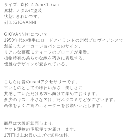
サイズ: 直径 2.2cm×1.7cm
素材: メタルに塗装
状態: きれいです。
刻印:GIOVANNI
GIOVANNI社について
1950年代の後半にロードアイランドの州都プロヴィデンスで
創業したメーカージョバンニのサイン。
リアルな薔薇モティーフのブローチが定番。
植物特有の柔らかな線を巧みに表現する、
優雅なデザインが愛されている。
こちらは昔のusedアクセサリーです。
古いものとしての味わい深さ、美しさに
共感していただける方へ向けて集めております。
多少のキズ、小さな欠け、汚れクスミなどがございます。
画像をよくご覧の上オーダーをお願いいたします。
商品は大阪府箕面市より、
ヤマト運輸の宅配便でお届けします。
1万円以上お買い上げで送料無料。