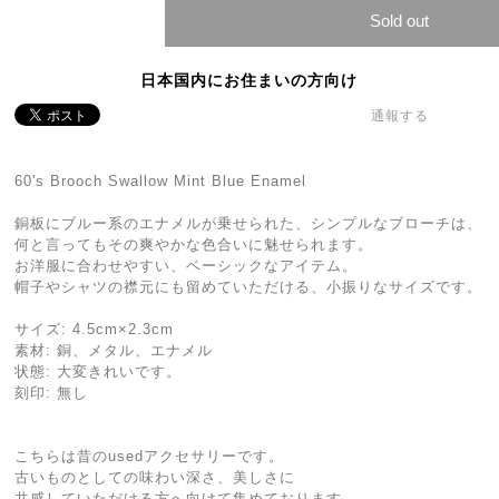
Sold out
日本国内にお住まいの方向け
通報する
60's Brooch Swallow Mint Blue Enamel
銅板にブルー系のエナメルが乗せられた、シンプルなブローチは、
何と言ってもその爽やかな色合いに魅せられます。
お洋服に合わせやすい、ベーシックなアイテム。
帽子やシャツの襟元にも留めていただける、小振りなサイズです。
サイズ: 4.5cm×2.3cm
素材: 銅、メタル、エナメル
状態: 大変きれいです。
刻印: 無し
こちらは昔のusedアクセサリーです。
古いものとしての味わい深さ、美しさに
共感していただける方へ向けて集めております。