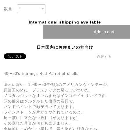
数量
International shipping available
Add to cart
日本国内にお住まいの方向け
通報する
40〜50's Earrings Red Parrot of shells
味わい深い、1940〜50年代頃のアメリカンヴィンテージ。
貝細工の体に、プラスチックの尾っぽがついた、
ノスタルジックなオウムまたはインコのイヤリングです。
頭の部分はグルグルした模様の巻貝で、
ハンドペイントで顔が描いてあります。
ラインストーンが片方１つ外れているのと、
尾っぽに目立たない折れ目がありますが、
その寂れた具合が何とも言えません。
全体的に古めかしい感じで、昔の物がお好きな方へ。