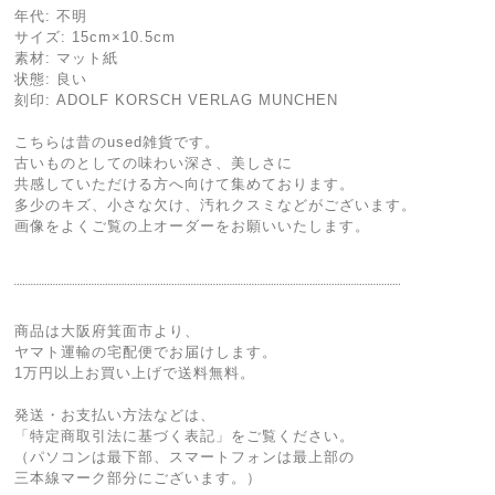
年代: 不明
サイズ: 15cm×10.5cm
素材: マット紙
状態: 良い
刻印: ADOLF KORSCH VERLAG MUNCHEN
こちらは昔のused雑貨です。
古いものとしての味わい深さ、美しさに
共感していただける方へ向けて集めております。
多少のキズ、小さな欠け、汚れクスミなどがございます。
画像をよくご覧の上オーダーをお願いいたします。
¨¨¨¨¨¨¨¨¨¨¨¨¨¨¨¨¨¨¨¨¨¨¨¨¨¨¨¨¨¨¨¨¨¨¨¨¨¨¨¨¨¨¨¨¨¨¨¨¨¨¨¨¨¨¨¨¨¨¨¨¨¨¨¨¨¨¨¨¨¨
商品は大阪府箕面市より、
ヤマト運輸の宅配便でお届けします。
1万円以上お買い上げで送料無料。
発送・お支払い方法などは、
「特定商取引法に基づく表記」をご覧ください。
（パソコンは最下部、スマートフォンは最上部の
三本線マーク部分にございます。）