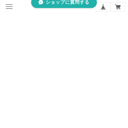
ショップに質問する
VERSEAU Cruヴェルソー・クリュは、ヴィンテージジュエリ
ーやアンティーク雑貨のオンラインストアです。
商品は全て大阪府箕面市よりお送りします。
当店のテーマは、WEB上の「おばあちゃんの宝石箱」。
1960年代〜1970年代のものをメインに集めています。
「自慢したくなるデザイン」、「未来に受け継ぎたい特別な1
点」を見つけていただけますように...
ワンピースやシャツに1つ、今では見かけない珍しいデザイン
のブローチを。
昔のアイテムを気軽に使ってみませんか？
【お届けについて】
お品の確保・検品より3日以内に発送いたします。
木曜日までにいただいたご注文はなるべく週内に発送いたしま
す。