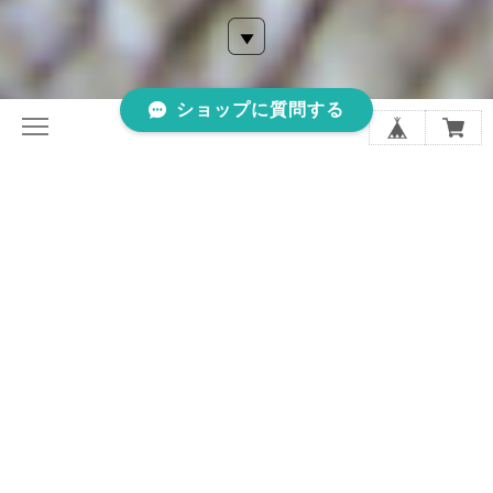
ショップに質問する
VERSEAU Cruヴェルソー・クリュは、ヴィンテージジュエリ
ーやアンティーク雑貨のオンラインストアです。
商品は全て大阪府箕面市よりお送りします。
当店のテーマは、WEB上の「おばあちゃんの宝石箱」。
1960年代〜1970年代のものをメインに集めています。
「自慢したくなるデザイン」、「未来に受け継ぎたい特別な1
点」を見つけていただけますように...
ワンピースやシャツに1つ、今では見かけない珍しいデザイン
のブローチを。
昔のアイテムを気軽に使ってみませんか？